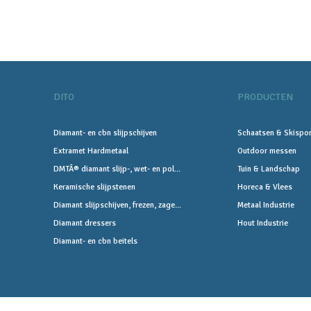
DITO
PRODUCTEN
Diamant- en cbn slijpschijven
Schaatsen & Skispor
Extramet Hardmetaal
Outdoor messen
DMTÂ® diamant slijp-, wet- en pol...
Tuin & Landschap
Keramische slijpstenen
Horeca & Vlees
Diamant slijpschijven, frezen, zage...
Metaal Industrie
Diamant dressers
Hout Industrie
Diamant- en cbn beitels