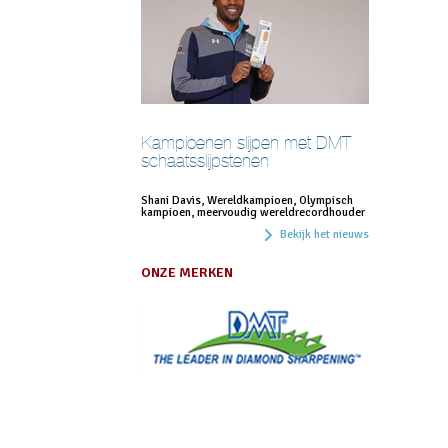
Kampioenen slijpen met DMT
schaatsslijpstenen
Shani Davis, Wereldkampioen, Olympisch
kampioen, meervoudig wereldrecordhouder
Bekijk het nieuws
ONZE MERKEN