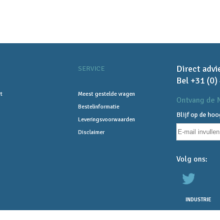
Direct advi
SERVICE
Bel +31 (0)
t
Meest gestelde vragen
Ontvang de N
Bestelinformatie
Blijf op de ho
Leveringsvoorwaarden
Disclaimer
Volg ons:
INDUSTRIE