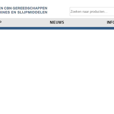
P
NIEUWS
INF