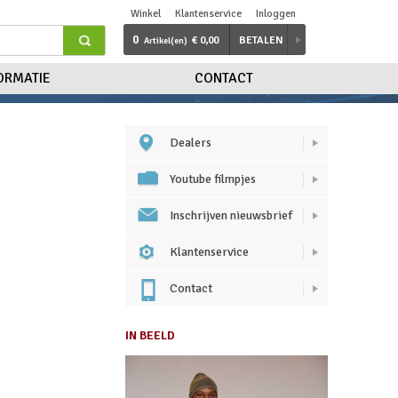
Winkel
Klantenservice
Inloggen
0
€ 0,00
BETALEN
Artikel(en)
ORMATIE
CONTACT
Dealers
Youtube filmpjes
Inschrijven nieuwsbrief
Klantenservice
Contact
IN BEELD