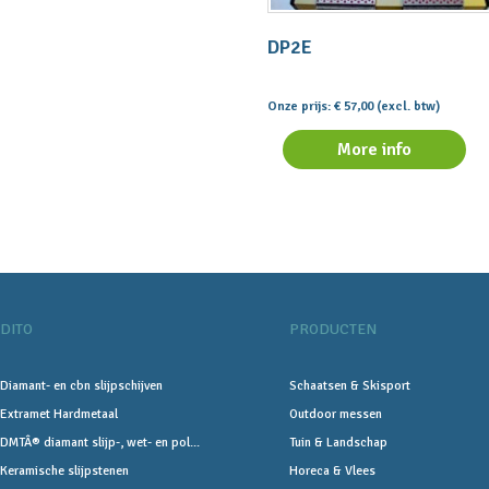
DP2E
Onze prijs: € 57,00 (excl. btw)
More info
DITO
PRODUCTEN
Diamant- en cbn slijpschijven
Schaatsen & Skisport
Extramet Hardmetaal
Outdoor messen
DMTÂ® diamant slijp-, wet- en pol...
Tuin & Landschap
Keramische slijpstenen
Horeca & Vlees