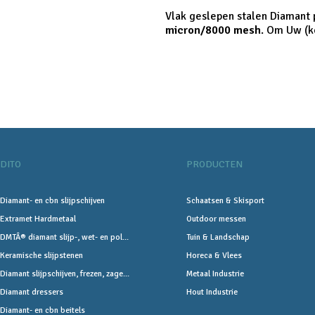
Vlak geslepen stalen Diamant p
micron/8000 mesh
. Om Uw (k
DITO
PRODUCTEN
Diamant- en cbn slijpschijven
Schaatsen & Skisport
Extramet Hardmetaal
Outdoor messen
DMTÂ® diamant slijp-, wet- en pol...
Tuin & Landschap
Keramische slijpstenen
Horeca & Vlees
Diamant slijpschijven, frezen, zage...
Metaal Industrie
Diamant dressers
Hout Industrie
Diamant- en cbn beitels