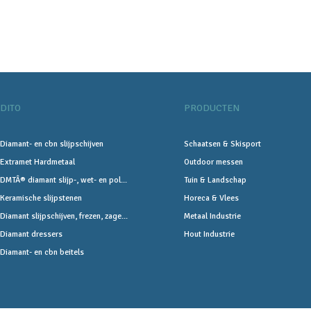
DITO
PRODUCTEN
Diamant- en cbn slijpschijven
Schaatsen & Skisport
Extramet Hardmetaal
Outdoor messen
DMTÂ® diamant slijp-, wet- en pol...
Tuin & Landschap
Keramische slijpstenen
Horeca & Vlees
Diamant slijpschijven, frezen, zage...
Metaal Industrie
Diamant dressers
Hout Industrie
Diamant- en cbn beitels