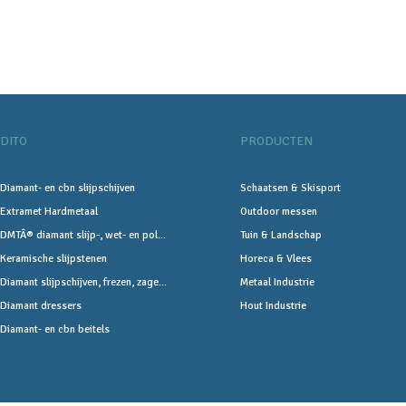
DITO
PRODUCTEN
Diamant- en cbn slijpschijven
Schaatsen & Skisport
Extramet Hardmetaal
Outdoor messen
DMTÂ® diamant slijp-, wet- en pol...
Tuin & Landschap
Keramische slijpstenen
Horeca & Vlees
Diamant slijpschijven, frezen, zage...
Metaal Industrie
Diamant dressers
Hout Industrie
Diamant- en cbn beitels