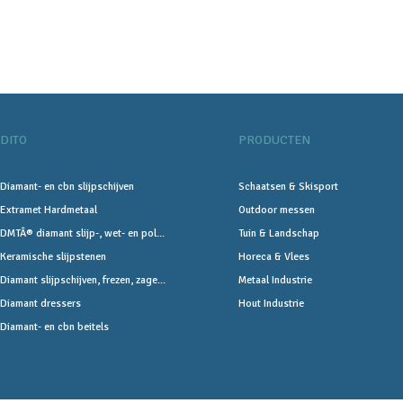
DITO
PRODUCTEN
Diamant- en cbn slijpschijven
Schaatsen & Skisport
Extramet Hardmetaal
Outdoor messen
DMTÂ® diamant slijp-, wet- en pol...
Tuin & Landschap
Keramische slijpstenen
Horeca & Vlees
Diamant slijpschijven, frezen, zage...
Metaal Industrie
Diamant dressers
Hout Industrie
Diamant- en cbn beitels